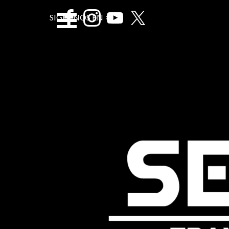
Vaya al Contenido
Saltar menÃº
SIGUENOS EN >>