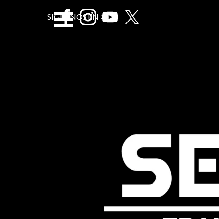
Vaya al Contenido
Saltar menÃº
SIGUENOS EN >>